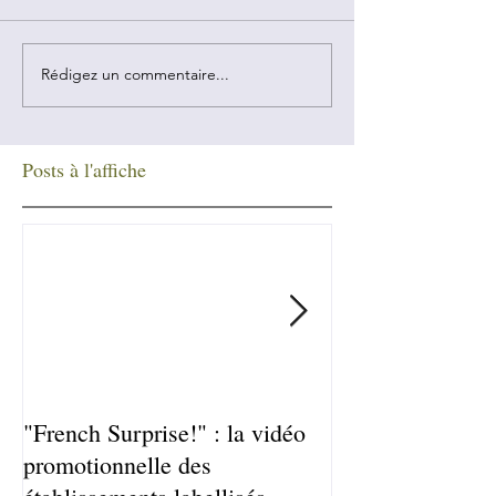
Rédigez un commentaire...
Posts à l'affiche
"French Surprise!" : la vidéo
Le château de B
promotionnelle des
primé par l'ass