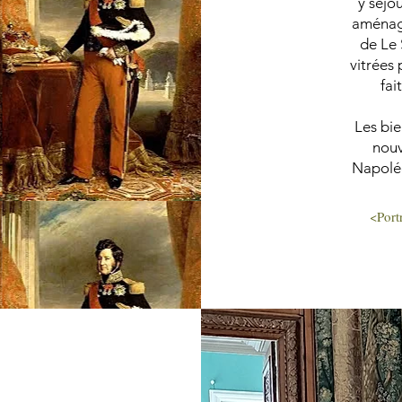
y séjo
aménage
de Le 
vitrées
fai
Les bie
nouv
Napoléo
<Port
t