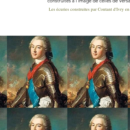
construites à l'image de celles de Versai
Les écuries construites par Contant d'Ivry e