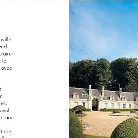
ville
rend
truire
 le
 avec
t
r
res,
Royal
nt une
t été