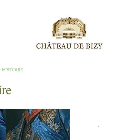
HISTOIRE
PROGRAMME
GROUPES
SHOOTING
ire
Fouq