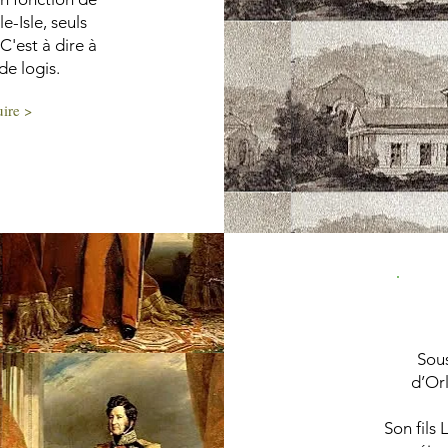
-Isle, seuls
C'est à dire à
de logis.
ire >
Sous
d’Orl
Son fils 