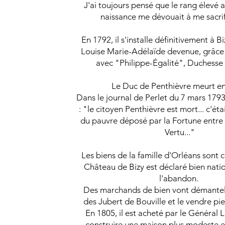
J'ai toujours pensé que le rang élevé
naissance me dévouait à me sacrifi
En 1792, il s'installe définitivement à Biz
Louise Marie-Adélaïde devenue, grâce
avec "Philippe-Égalité", Duchesse
Le Duc de Penthièvre meurt en
Dans le journal de Perlet du 7 mars 1793,
: "le citoyen Penthièvre est mort... c'éta
du pauvre déposé par la Fortune entre 
Vertu..."
Les biens de la famille d'Orléans sont c
Château de Bizy est déclaré bien nation
l'abandon.
Des marchands de bien vont démantel
des Jubert de Bouville et le vendre pie
En 1805, il est acheté par le Général L
construire une maison plus modeste e