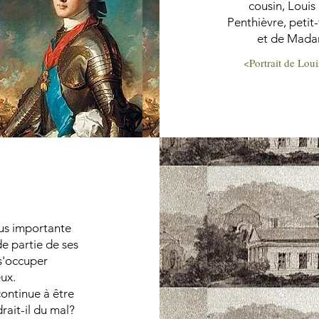
cousin, Loui
Penthièvre, petit-
et de Mada
<Portrait de Lou
lus importante
de partie de ses
 s'occuper
eux.
continue à être
ait-il du mal?