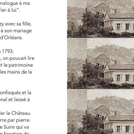
 analogue à ma
er à lui".
y avec sa fille,
 à son mariage
 d'Orléans.
 1793.
 on pouvait lire
it le patrimoine
les mains de la
onfisqués et la
al et laissé à
er le Château
rre par pierre.
e Suire qui va
n fonction de