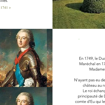
lles.
n 1741 >
Duc de
En 1749, le Duc
Maréchal en 17
Madame 
N'ayant pas eu de
château au r
Le roi échang
principauté de 
comte d'Eu qui le