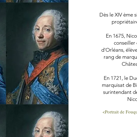
Dès le XIV ème si
propriétair
En 1675, Nico
conseiller
d'Orléans, élève
rang de marquis
Châtea
En 1721, le Duc
marquisat de Bizy
surintendant de
Nico
<Portrait de Fouq