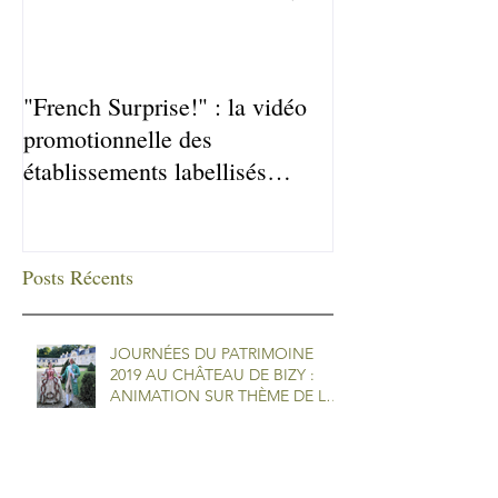
"French Surprise!" : la vidéo
Le château de B
promotionnelle des
primé par l'ass
établissements labellisés
Qualité Tourism
Posts Récents
JOURNÉES DU PATRIMOINE
2019 AU CHÂTEAU DE BIZY :
ANIMATION SUR THÈME DE LA
DANSE