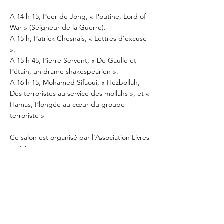
A 14 h 15, Peer de Jong, « Poutine, Lord of
War » (Seigneur de la Guerre).
A 15 h, Patrick Chesnais, « Lettres d’excuse
».
A 15 h 45, Pierre Servent, « De Gaulle et
Pétain, un drame shakespearien ».
A 16 h 15, Mohamed Sifaoui, « Hezbollah,
Des terroristes au service des mollahs », et «
Hamas, Plongée au cœur du groupe
terroriste »
Ce salon est organisé par l'Association Livres
en Fête :
Association Livres en Fêtes
06 03 03 44 15
INFORMANTIONS PRATIQUES:
Dimanche 11 mai 2025 de 10h à 18h30
Au château de Bizy à Vernon (27200).