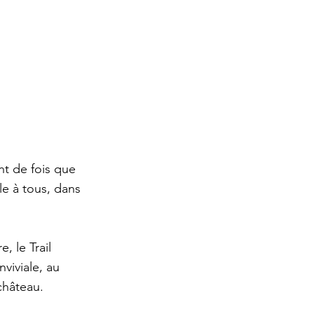
nt de fois que
le à tous, dans
 le Trail
viviale, au
château.