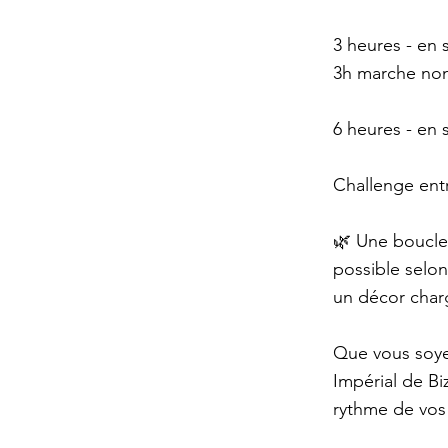
3 heures - en
3h marche no
6 heures - en
Challenge entr
🌿 Une boucle
possible selon
un décor charg
Que vous soyez
Impérial de Bi
rythme de vos 