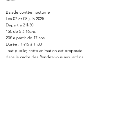
Balade contée nocturne
Les 07 et 08 juin 2025
Départ à 21h30
15€ de 5 à 16ans
20€ à partir de 17 ans
Durée : 1h15 à 1h30
Tout public; cette animation est proposée
dans le cadre des Rendez-vous aux jardins.
Prévoir de bonnes chaussures et lampes
torches.
La balade peut-être difficilement accessible
aux PMR et en poussette (prévoir porte-
bébé).
Places limitées, inscription sur notre
rubrique "réserver en ligne" .
Si forts intempéries, vos billets seront
remboursés en cas d'annulation par
l'organisateur.